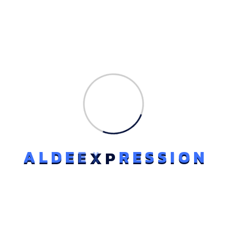
A
L
D
E
E
X
P
R
E
S
S
I
O
N